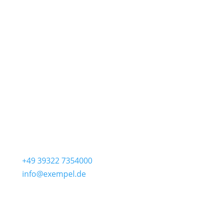
Artificium
Mo – So
09:00 – 18:00
Zipfel
Fr – So
06:30 – 18:00
Mo – Do
06:30 – 12:00
Kontakt
Lange Str. 24
39590 Tangermünde
+49 39322 7354000
info@exempel.de
Check-In
Exempel Schlafstuben