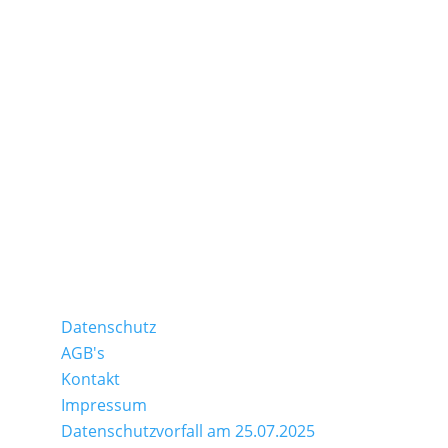
täglich
15:00 – 20:00
Check-Out
Exempel Schlafstuben
täglich
07:00 – 11:00
Frühstück
Zipfel
täglich
06:30 – 12:00
Erlebenswert
Datenschutz
AGB's
Kontakt
Impressum
Datenschutzvorfall am 25.07.2025