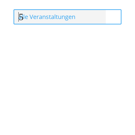
alle Veranstaltungen
Hier bist Du genau richtig, denn wir erwarten
dich bei uns in Tangermünde. Kommt und
entspannt euch, genießt die tolle Gastlichkeit
und erlebt eine wunderschön erholsame Zeit in
all unseren Gasthäusern.