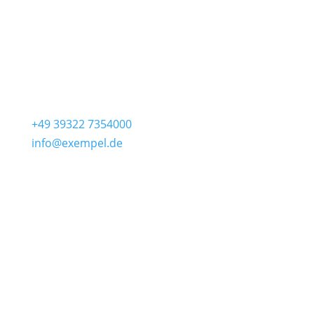
Fr – So
06:30 – 18:00
Mo – Do
06:30 – 12:00
Kontakt
Lange Str. 24
39590 Tangermünde
+49 39322 7354000
info@exempel.de
Check-In
Exempel Schlafstuben
täglich
15:00 – 20:00
Check-Out
Exempel Schlafstuben
täglich
07:00 – 11:00