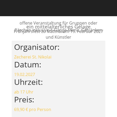
offene Veranstaltung für Gruppen oder
ein mittelalterliches Gelage
Pärchen inklusive 4-Gänge-Menü, Getränken
Frühjahrsfest zu Matthäi am 19. Februar 2027
und Künstler
Organisator:
Zecherei St. Nikolai
Datum:
19.02.2027
Uhrzeit:
ab 17 Uhr
Preis:
69,90 € pro Person