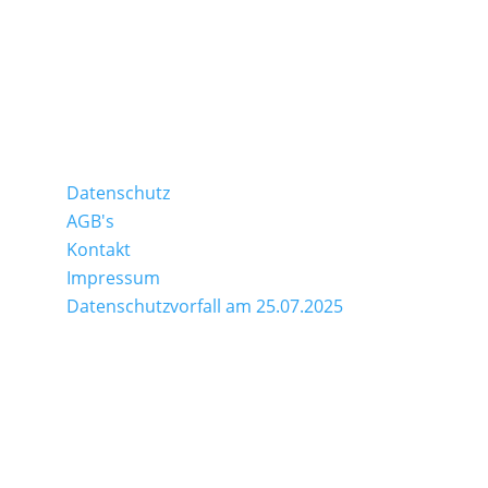
Frühstück
Zipfel
täglich
06:30 – 12:00
Erlebenswert
Datenschutz
AGB's
Kontakt
Impressum
Datenschutzvorfall am 25.07.2025
OXO it-solutions